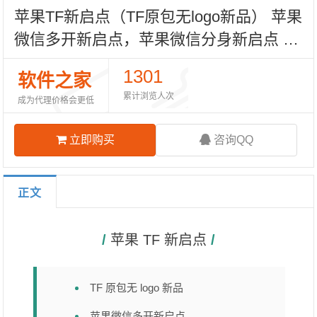
苹果TF新启点（TF原包无logo新品） 苹果
微信多开新启点，苹果微信分身新启点 IP
AD双设备登陆 转账零钱余额/装逼功能
1301
软件之家
累计浏览人次
成为代理价格会更低
立即购买
咨询QQ
正文
/ 
苹果 TF 新启点
 /
TF 原包无 logo 新品
苹果微信多开新启点