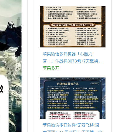
商城
苹果微信多开神器「心魔六
耳」：斗战神8073包+7天退换，
认准拍拍卡激活码商城
苹果多开
苹果微信多开软件“无双飞将”深