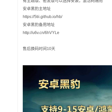
有主题版、密友版可以选择安装，激活码通用
安卓黑豹主地址
https://5tii.github.io/hb/
安卓黑豹备用地址
http://u6v.cn/6hVYLe
售后换码时间10天