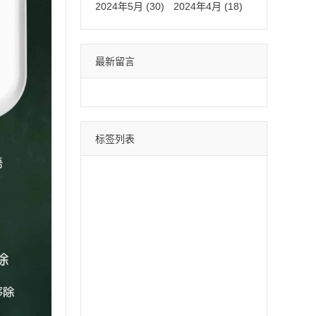
2024年5月 (30)
2024年4月 (18)
最新留言
标签列表
微信分身
四叶草
荷包蛋
巴菲特
苹果斗战神
直播间采集
采集引流
时光云
星辰云
百宝箱
安卓水蜜桃
月中舞
安卓xx
冰激凌
斗战神
哈雷
云蔚来
青云志
黑桃A
摇钱树
好用鸭
阿修罗