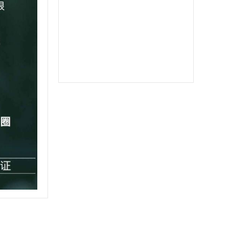
郁金香
软件之家
苹果北极熊
苹果二宝
双号北极星
苹果至尊宝
苹果斗战神微信分身
苹果音悦微商