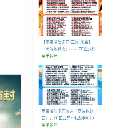
【苹果微信多开“王炸”来袭】
「高端地狱火」—— TF正式码
+斗战神8073包，7天退换，安全
苹果多开
防封，多开自由触手可及！
苹果微信多开首选「高端款赵
云」：TF正式码+斗战神8073
包，7天退换认准拍拍卡激活码
苹果多开