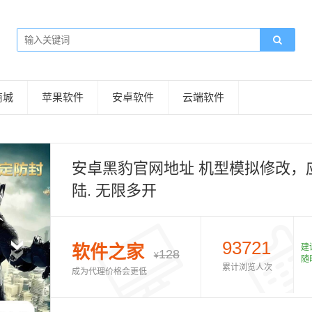
商城
苹果软件
安卓软件
云端软件
安卓黑豹官网地址 机型模拟修改，应用一键加锁，实时变声器 双端登
陆. 无限多开
93721
软件之家
建
128
¥
随
累计浏览人次
成为代理价格会更低