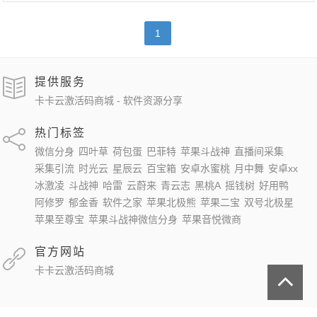
1
提供服务
卡卡云激活码商城 - 软件资源分享
热门标签
微信分身
四叶草
荷包蛋
巴菲特
苹果斗战神
直播间采集
采集引流
时光云
星辰云
百宝箱
安卓水蜜桃
月中舞
安卓xx
冰激凌
斗战神
哈雷
云蔚来
青云志
黑桃A
摇钱树
好用鸭
阿修罗
郁金香
软件之家
苹果北极熊
苹果二宝
双号北极星
苹果至尊宝
苹果斗战神微信分身
苹果音悦微商
官方网站
卡卡云激活码商城