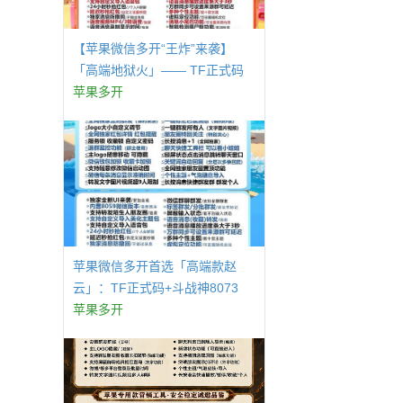
【苹果微信多开“王炸”来袭】
「高端地狱火」—— TF正式码
+斗战神8073包，7天退换，安全
苹果多开
防封，多开自由触手可及！
苹果微信多开首选「高端款赵
云」：TF正式码+斗战神8073
包，7天退换认准拍拍卡激活码
苹果多开
商城