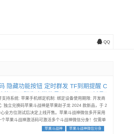
QQ
 隐藏功能按钮 定时群发 TF到期提醒 C
密友功能 显示陌生人微信号 赵子龙2024新品
开支持系统: 苹果手机绑定机制: 绑定设备使用期限: 开发商
 独立兑换码苹果斗战神是苹果赵子龙 2024 款新品，于 2
商软件中心全方位测试后决定上线开售。苹果斗战神微信多开采用
是一个苹果斗战神激活码可激活多个斗战神微信分身！仅需单
苹果斗战神
苹果斗战神微信分身