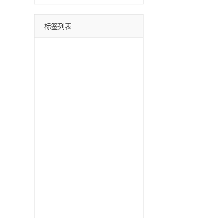
标签列表
微信分身
四叶草
荷包蛋
巴菲特
苹果斗战神
直播间采集
采集引流
时光云
星辰云
百宝箱
安卓水蜜桃
月中舞
安卓xx
冰激凌
斗战神
哈雷
云蔚来
青云志
黑桃A
摇钱树
好用鸭
阿修罗
郁金香
软件之家
苹果北极熊
苹果二宝
双号北极星
苹果至尊宝
苹果斗战神微信分身