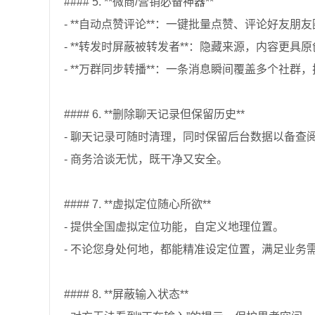
#### 5. **微商/营销必备神器**
- **自动点赞评论**：一键批量点赞、评论好友朋
- **转发时屏蔽被转发者**：隐藏来源，内容更具
- **万群同步转播**：一条消息瞬间覆盖多个社群
#### 6. **删除聊天记录但保留历史**
- 聊天记录可随时清理，同时保留后台数据以备查
- 商务洽谈无忧，既干净又安全。
#### 7. **虚拟定位随心所欲**
- 提供全国虚拟定位功能，自定义地理位置。
- 不论您身处何地，都能精准设定位置，满足业务
#### 8. **屏蔽输入状态**