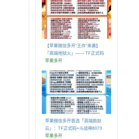
【苹果微信多开“王炸”来袭】
「高端地狱火」—— TF正式码
+斗战神8073包，7天退换，安全
苹果多开
防封，多开自由触手可及！
苹果微信多开首选「高端款赵
云」：TF正式码+斗战神8073
包，7天退换认准拍拍卡激活码
苹果多开