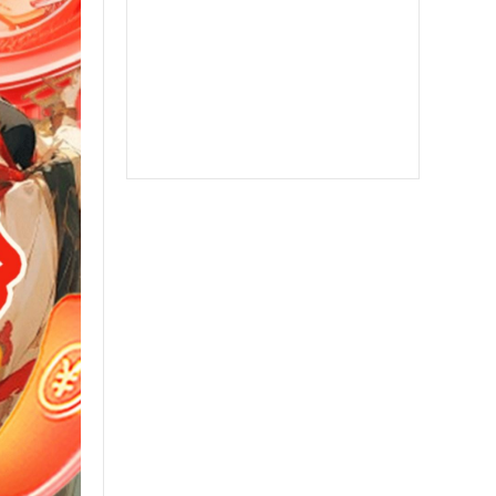
郁金香
软件之家
苹果北极熊
苹果二宝
双号北极星
苹果至尊宝
苹果斗战神微信分身
苹果音悦微商