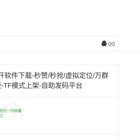
QQ
软件下载-秒赞/秒抢/虚拟定位/万群
-TF模式上架-自助发码平台
机扫一扫收藏
习