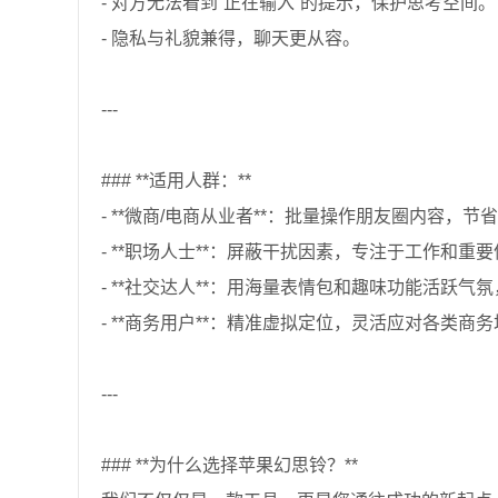
- 对方无法看到“正在输入”的提示，保护思考空间。
- 隐私与礼貌兼得，聊天更从容。
---
### **适用人群：**
- **微商/电商从业者**：批量操作朋友圈内容，
- **职场人士**：屏蔽干扰因素，专注于工作和重
- **社交达人**：用海量表情包和趣味功能活跃气
- **商务用户**：精准虚拟定位，灵活应对各类商
---
### **为什么选择苹果幻思铃？**