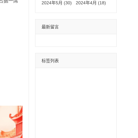
占据一席
2024年5月 (30)
2024年4月 (18)
最新留言
标签列表
微信分身
四叶草
荷包蛋
巴菲特
苹果斗战神
直播间采集
采集引流
时光云
星辰云
百宝箱
安卓水蜜桃
月中舞
安卓xx
冰激凌
斗战神
哈雷
云蔚来
青云志
黑桃A
摇钱树
好用鸭
阿修罗