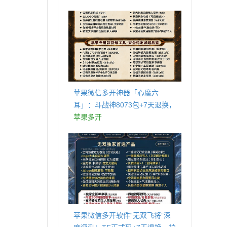
商城
苹果微信多开神器「心魔六
耳」：斗战神8073包+7天退换，
认准拍拍卡激活码商城
苹果多开
苹果微信多开软件“无双飞将”深