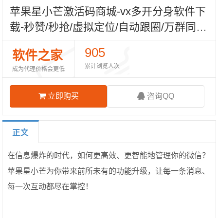
苹果星小芒激活码商城-vx多开分身软件下
载-秒赞/秒抢/虚拟定位/自动跟圈/万群同
步-斗战神8049包-TF模式上架-自助发码平
905
软件之家
台
累计浏览人次
成为代理价格会更低
立即购买
咨询QQ
正文
在信息爆炸的时代，如何更高效、更智能地管理你的微信？
苹果星小芒为你带来前所未有的功能升级，让每一条消息、
每一次互动都尽在掌控！
---