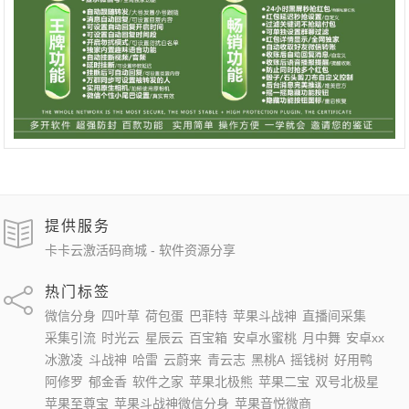
提供服务
卡卡云激活码商城 - 软件资源分享
热门标签
微信分身
四叶草
荷包蛋
巴菲特
苹果斗战神
直播间采集
采集引流
时光云
星辰云
百宝箱
安卓水蜜桃
月中舞
安卓xx
冰激凌
斗战神
哈雷
云蔚来
青云志
黑桃A
摇钱树
好用鸭
阿修罗
郁金香
软件之家
苹果北极熊
苹果二宝
双号北极星
苹果至尊宝
苹果斗战神微信分身
苹果音悦微商