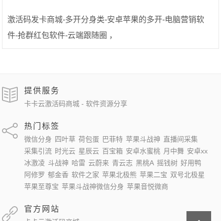
激活码发卡商城-多开分身类-安卓苹果的多开-电脑营销软
件-抢群红包软件-云端跟随圈 ，
提供服务
卡卡云激活码商城 - 软件资源分享
热门标签
微信分身
四叶草
荷包蛋
巴菲特
苹果斗战神
直播间采集
采集引流
时光云
星辰云
百宝箱
安卓水蜜桃
月中舞
安卓xx
冰激凌
斗战神
哈雷
云蔚来
青云志
黑桃A
摇钱树
好用鸭
阿修罗
郁金香
软件之家
苹果北极熊
苹果二宝
双号北极星
苹果至尊宝
苹果斗战神微信分身
苹果音悦微商
官方网站