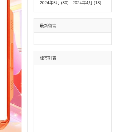
2024年5月 (30)
2024年4月 (18)
最新留言
标签列表
微信分身
四叶草
荷包蛋
巴菲特
苹果斗战神
直播间采集
采集引流
时光云
星辰云
百宝箱
安卓水蜜桃
月中舞
安卓xx
冰激凌
斗战神
哈雷
云蔚来
青云志
黑桃A
摇钱树
好用鸭
阿修罗