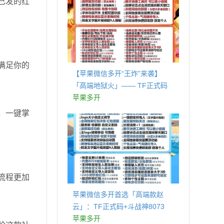
己发的红
满足你的
【苹果微信多开“王炸”来袭】
「高端地狱火」—— TF正式码
+斗战神8073包，7天退换，安全
苹果多开
防封，多开自由触手可及！
，一键掌
流程更加
苹果微信多开首选「高端款赵
云」：TF正式码+斗战神8073
包，7天退换认准拍拍卡激活码
苹果多开