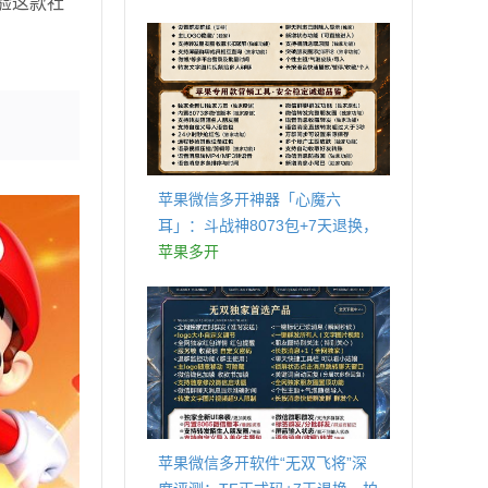
验这款社
商城
苹果微信多开神器「心魔六
耳」：斗战神8073包+7天退换，
认准拍拍卡激活码商城
苹果多开
苹果微信多开软件“无双飞将”深