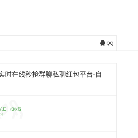
QQ
时实时在线秒抢群聊私聊红包平台-自
机扫一扫收藏
习