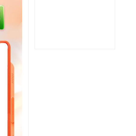
郁金香
软件之家
苹果北极熊
苹果二宝
双号北极星
苹果至尊宝
苹果斗战神微信分身
苹果音悦微商