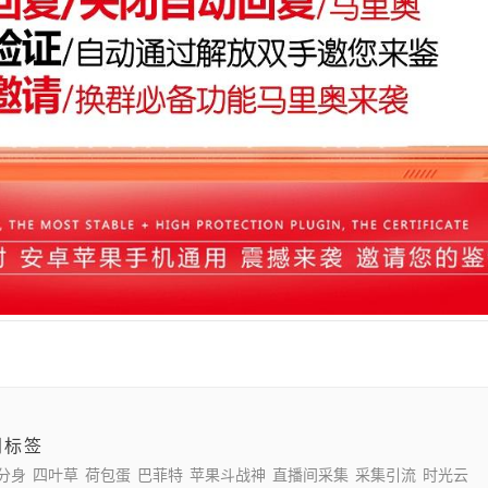
门标签
分身
四叶草
荷包蛋
巴菲特
苹果斗战神
直播间采集
采集引流
时光云