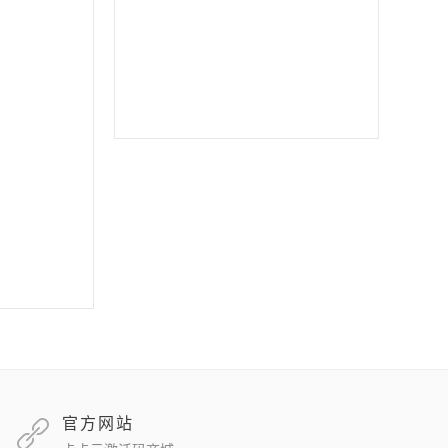
苹果二宝
双号北极星
苹果至尊宝
苹果斗战神微信分身
苹果音悦微商
官方网站