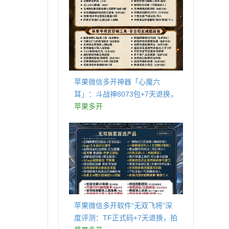
苹果微信多开神器「心魔六
耳」：斗战神8073包+7天退换，
认准拍拍卡激活码商城
苹果多开
苹果微信多开软件“无双飞将”深
度评测：TF正式码+7天退换，拍