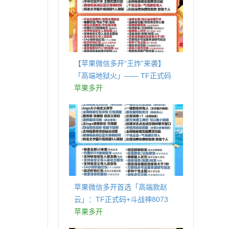
【苹果微信多开“王炸”来袭】
「高端地狱火」—— TF正式码
+斗战神8073包，7天退换，安全
苹果多开
防封，多开自由触手可及！
苹果微信多开首选「高端款赵
云」：TF正式码+斗战神8073
包，7天退换认准拍拍卡激活码
苹果多开
商城