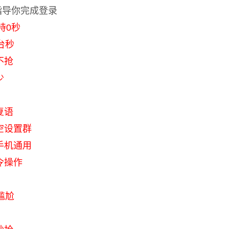
指导你完成登录
持0秒
台秒
不抢
少
复语
空设置群
手机通用
令操作
尴尬