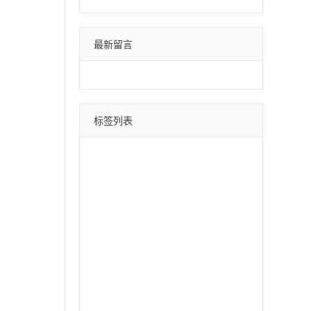
最新留言
标签列表
微信分身
四叶草
荷包蛋
巴菲特
苹果斗战神
直播间采集
采集引流
时光云
星辰云
百宝箱
安卓水蜜桃
月中舞
安卓xx
冰激凌
斗战神
哈雷
云蔚来
青云志
黑桃A
摇钱树
好用鸭
阿修罗
郁金香
软件之家
苹果北极熊