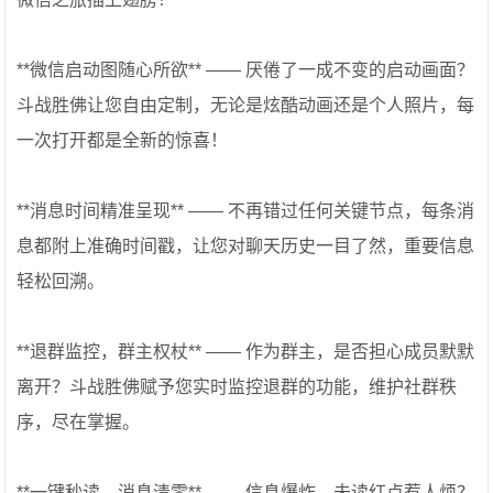
**微信启动图随心所欲** —— 厌倦了一成不变的启动画面？
斗战胜佛让您自由定制，无论是炫酷动画还是个人照片，每
一次打开都是全新的惊喜！
**消息时间精准呈现** —— 不再错过任何关键节点，每条消
息都附上准确时间戳，让您对聊天历史一目了然，重要信息
轻松回溯。
**退群监控，群主权杖** —— 作为群主，是否担心成员默默
离开？斗战胜佛赋予您实时监控退群的功能，维护社群秩
序，尽在掌握。
**一键秒读，消息清零** —— 信息爆炸，未读红点惹人烦？