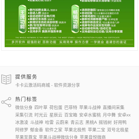
提供服务
卡卡云激活码商城 - 软件资源分享
热门标签
微信分身
四叶草
荷包蛋
巴菲特
苹果斗战神
直播间采集
采集引流
时光云
星辰云
百宝箱
安卓水蜜桃
月中舞
安卓xx
冰激凌
斗战神
哈雷
云蔚来
青云志
黑桃A
摇钱树
好用鸭
阿修罗
郁金香
软件之家
苹果北极熊
苹果二宝
双号北极星
苹果至尊宝
苹果斗战神微信分身
苹果音悦微商