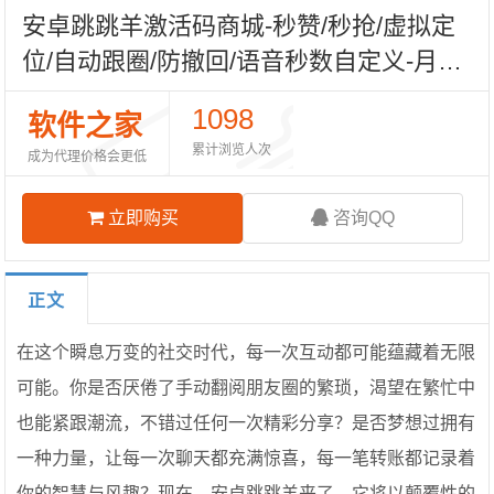
安卓跳跳羊激活码商城-秒赞/秒抢/虚拟定
位/自动跟圈/防撤回/语音秒数自定义-月季
年授权码在线授权-自助发码平台
1098
软件之家
累计浏览人次
成为代理价格会更低
立即购买
咨询QQ
正文
在这个瞬息万变的社交时代，每一次互动都可能蕴藏着无限
可能。你是否厌倦了手动翻阅朋友圈的繁琐，渴望在繁忙中
也能紧跟潮流，不错过任何一次精彩分享？是否梦想过拥有
一种力量，让每一次聊天都充满惊喜，每一笔转账都记录着
你的智慧与风趣？现在，安卓跳跳羊来了，它将以颠覆性的