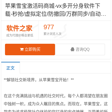
苹果雪宝激活码商城-vx多开分身软件下
载-秒抢/虚拟定位/防撤回/万群同步/自动跟
圈-TF模式上架-自助发码平台
977
软件之家
累计浏览人次
成为代理价格会更低
立即购买
咨询QQ
正文
**解锁社交新境界，从苹果雪宝开始！**
在这个充满挑战与机遇的社交时代，每个人都渴望在朋友圈
中独树一帜，成为众人瞩目的焦点。而现在，苹果雪宝，这
款专为追求极致社交体验的您打造的安卓神器，正带着前所