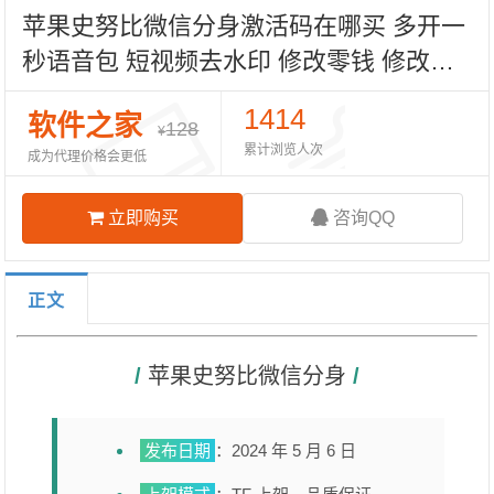
苹果史努比微信分身激活码在哪买 多开一
秒语音包 短视频去水印 修改零钱 修改转
账金额 虚拟定位 语音转发 自动抢红包
1414
软件之家
128
¥
累计浏览人次
成为代理价格会更低
立即购买
咨询QQ
正文
/ 
苹果史努比微信分身
 /
发布日期
：2024 年 5 月 6 日