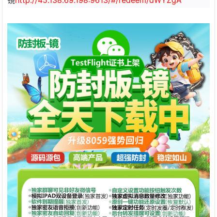
镜
http://45.138.69.198:9613/#/redeem/dWYZgA