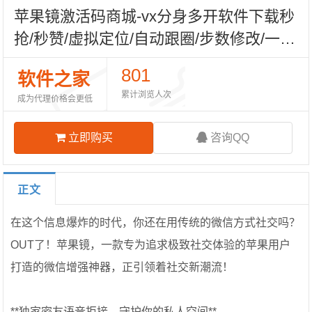
苹果镜激活码商城-vx分身多开软件下载秒
抢/秒赞/虚拟定位/自动跟圈/步数修改/一键
已读-清风包-TF模式上架-自助发码平台
801
软件之家
累计浏览人次
成为代理价格会更低
立即购买
咨询QQ
正文
在这个信息爆炸的时代，你还在用传统的微信方式社交吗？
OUT了！苹果镜，一款专为追求极致社交体验的苹果用户
打造的微信增强神器，正引领着社交新潮流！
**独家密友语音拒接，守护你的私人空间**