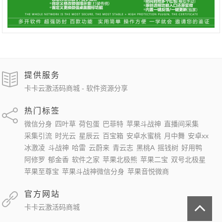
提供服务
卡卡云激活码商城 - 软件资源分享
热门标签
微信分身
四叶草
荷包蛋
巴菲特
苹果斗战神
直播间采集
采集引流
时光云
星辰云
百宝箱
安卓水蜜桃
月中舞
安卓xx
冰激凌
斗战神
哈雷
云蔚来
青云志
黑桃A
摇钱树
好用鸭
阿修罗
郁金香
软件之家
苹果北极熊
苹果二宝
双号北极星
苹果至尊宝
苹果斗战神微信分身
苹果音悦微商
官方网站
卡卡云激活码商城