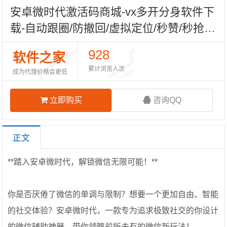
安卓微时代激活码商城-vx多开分身软件下
载-自动跟圈/防撤回/虚拟定位/秒赞/秒抢/
修改聊天记录-自助发码平台
928
软件之家
累计浏览人次
成为代理价格会更低
立即购买
咨询QQ
正文
**踏入安卓微时代，解锁微信无限可能！**
你是否厌倦了微信的单调与限制？想要一个更加自由、智能
的社交体验？安卓微时代，一款专为追求极致社交的你设计
的微信辅助神器，带你领略前所未有的微信新玩法！