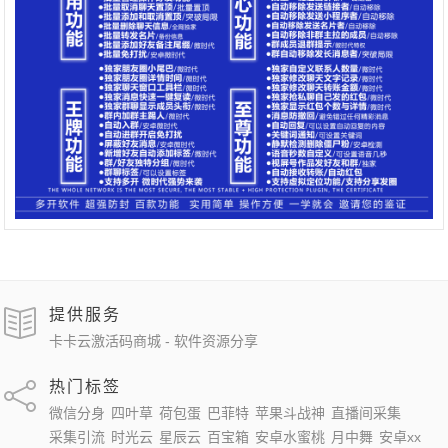
提供服务
卡卡云激活码商城 - 软件资源分享
热门标签
微信分身
四叶草
荷包蛋
巴菲特
苹果斗战神
直播间采集
采集引流
时光云
星辰云
百宝箱
安卓水蜜桃
月中舞
安卓xx