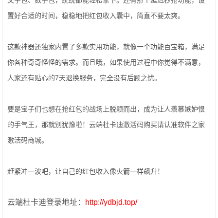
文字包、数字包，统统都能轻松拿下。还有那个延迟秒抢功能，设
置好合适的时间，稳稳地把红包收入囊中，简直不要太爽。
这款神器还独家内置了多款实用功能，就像一个功能百宝箱，满足
你各种奇奇怪怪的需求。而且哦，如果使用过程中你觉得不满意，
人家还有贴心的7天退换服务，完全没有后顾之忧。
要是宝子们也想在抢红包的战场上脱颖而出，成为让人羡慕嫉妒恨
的手气王，那就别犹豫啦！云端杜卡迪激活码购买请认准软件之家
激活码商城。
赶紧冲一波吧，让自己的红包收入像火箭一样飙升！
云端杜卡迪登录地址：
http://ydbjd.top/