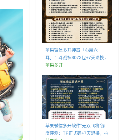
苹果微信多开神器「心魔六
耳」：斗战神8073包+7天退换，
认准拍拍卡激活码商城
苹果多开
苹果微信多开软件“无双飞将”深
度评测：TF正式码+7天退换，拍