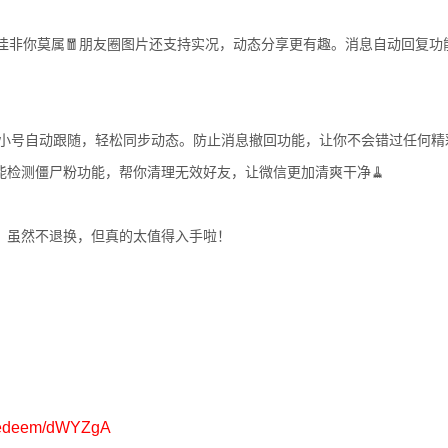
佳非你莫属🧧朋友圈图片还支持实况，动态分享更有趣。消息自动回复功
圈小号自动跟随，轻松同步动态。防止消息撤回功能，让你不会错过任何精
检测僵尸粉功能，帮你清理无效好友，让微信更加清爽干净🧹
。虽然不退换，但真的太值得入手啦！
#/redeem/dWYZgA