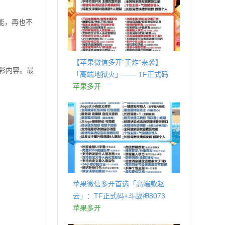
能，再也不
【苹果微信多开“王炸”来袭】
彩内容。最
「高端地狱火」—— TF正式码
+斗战神8073包，7天退换，安全
苹果多开
防封，多开自由触手可及！
苹果微信多开首选「高端款赵
云」：TF正式码+斗战神8073
包，7天退换认准拍拍卡激活码
苹果多开
商城