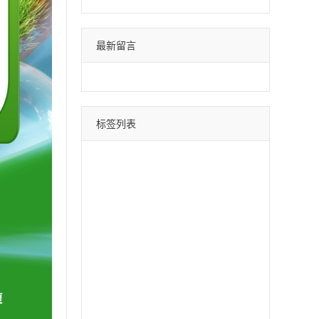
最新留言
标签列表
微信分身
四叶草
荷包蛋
巴菲特
苹果斗战神
直播间采集
采集引流
时光云
星辰云
百宝箱
安卓水蜜桃
月中舞
安卓xx
冰激凌
斗战神
哈雷
云蔚来
青云志
黑桃A
摇钱树
好用鸭
阿修罗
郁金香
软件之家
苹果北极熊