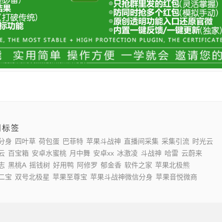
门标签
分身
四叶草
荷包蛋
巴菲特
苹果斗战神
直播间采集
采集引流
时光云
云
百宝箱
安卓水蜜桃
月中舞
安卓xx
冰激凌
斗战神
哈雷
云蔚来
志
黑桃A
摇钱树
好用鸭
阿修罗
郁金香
软件之家
苹果北极熊
二宝
双号北极星
苹果至尊宝
苹果斗战神微信分身
苹果音悦微商