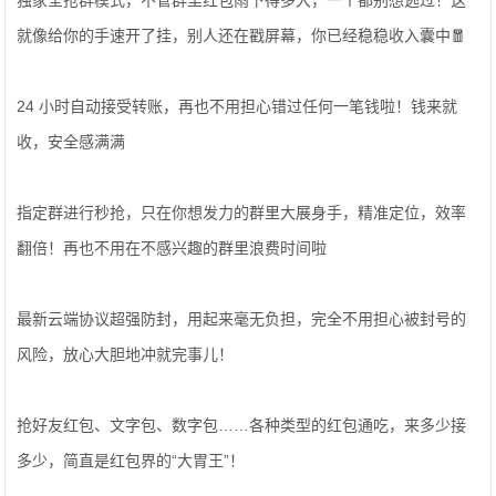
独家全抢群模式，不管群里红包雨下得多大，一个都别想逃过！这
就像给你的手速开了挂，别人还在戳屏幕，你已经稳稳收入囊中🧧
24 小时自动接受转账，再也不用担心错过任何一笔钱啦！钱来就
收，安全感满满
指定群进行秒抢，只在你想发力的群里大展身手，精准定位，效率
翻倍！再也不用在不感兴趣的群里浪费时间啦
️最新云端协议超强防封，用起来毫无负担，完全不用担心被封号的
风险，放心大胆地冲就完事儿！
抢好友红包、文字包、数字包……各种类型的红包通吃，来多少接
多少，简直是红包界的“大胃王”！