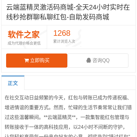
云端蓝精灵激活码商城-全天24小时实时在
线秒抢群聊私聊红包-自助发码商城
1268
软件之家
累计浏览人次
成为代理价格会更低
立即购买
咨询QQ
正文
在社交互动日益频繁的今天，红包与转账已成为传递祝福、
增进情谊的重要方式。然而，忙碌的生活节奏常常让我们错
过这些温馨瞬间。**云端蓝精灵**，一款集智能红包管理与
转账接收于一体的高科技应用，以24小时不间断的守护，
让您轻松享受每一份来自好友的心意，彻底告别“错过红包”