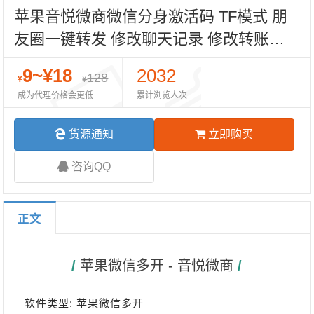
苹果音悦微商微信分身激活码 TF模式 朋
友圈一键转发 修改聊天记录 修改转账零
钱 语音转发 密友功能
9~¥18
2032
128
¥
¥
成为代理价格会更低
累计浏览人次
货源通知
立即购买
咨询QQ
正文
/ 
苹果微信多开 - 音悦微商
 /
软件类型: 苹果微信多开