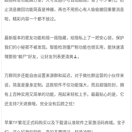
跟随转发功能超方便，大号发圈小号自动跟随，省了不少事儿。防
止消息撤回功能简直是神器，再也不用担心有人偷偷撤回重要消息
啦，精彩内容一个都不放过。
最新版本的密友功能和摇一摇隐藏，给隐私上了一把安心锁，保护
我们的小秘密不被发现。智能检测僵尸粉功能也很实用，能快速清
理那些“躺尸”好友，让好友列表更清爽🧹。
万群同步还能自由设置来源群和延迟，对于做社群运营的小伙伴来
说，简直是量身定制。这款软件不仅功能强大，而且超强防封，拥
有上百种实用又简单的功能，用起来轻松上手。最最贴心的是，它
还支持7天退换哦，完全没有后顾之忧！
苹果TF繁花正式码购买以及下载请认准软件之家激活码商城。宝子