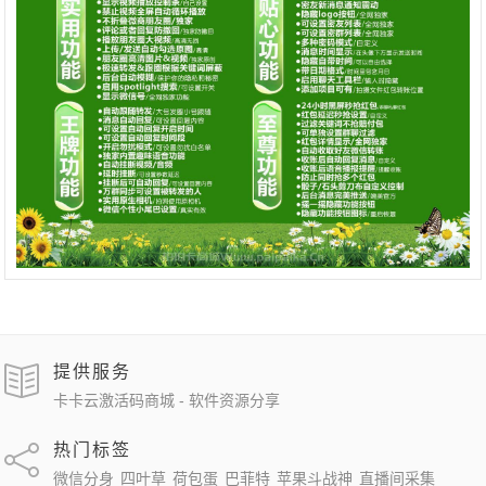
提供服务
卡卡云激活码商城 - 软件资源分享
热门标签
微信分身
四叶草
荷包蛋
巴菲特
苹果斗战神
直播间采集