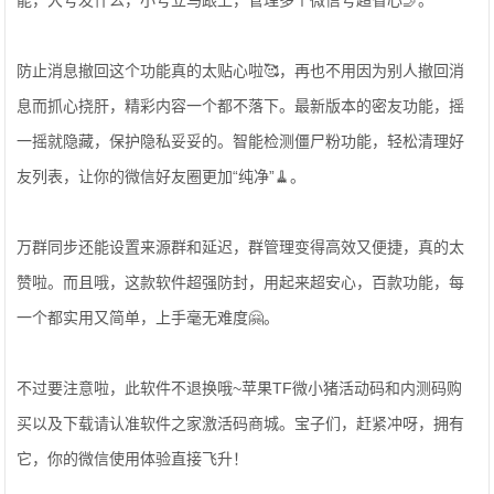
能，大号发什么，小号立马跟上，管理多个微信号超省心🤳。
防止消息撤回这个功能真的太贴心啦🥰，再也不用因为别人撤回消
息而抓心挠肝，精彩内容一个都不落下。最新版本的密友功能，摇
一摇就隐藏，保护隐私妥妥的️。智能检测僵尸粉功能，轻松清理好
友列表，让你的微信好友圈更加“纯净”🧹。
万群同步还能设置来源群和延迟，群管理变得高效又便捷，真的太
赞啦。而且哦，这款软件超强防封，用起来超安心，百款功能，每
一个都实用又简单，上手毫无难度🤗。
不过要注意啦，此软件不退换哦~苹果TF微小猪活动码和内测码购
买以及下载请认准软件之家激活码商城。宝子们，赶紧冲呀，拥有
它，你的微信使用体验直接飞升！