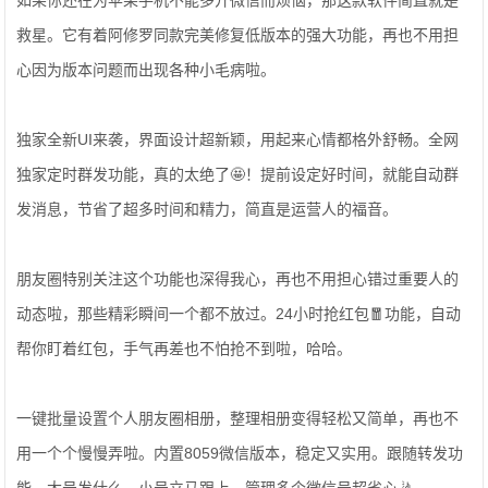
如果你还在为苹果手机不能多开微信而烦恼，那这款软件简直就是
救星。它有着阿修罗同款完美修复低版本的强大功能，再也不用担
心因为版本问题而出现各种小毛病啦。
独家全新UI来袭，界面设计超新颖，用起来心情都格外舒畅。全网
独家定时群发功能，真的太绝了🤩！提前设定好时间，就能自动群
发消息，节省了超多时间和精力，简直是运营人的福音。
朋友圈特别关注这个功能也深得我心，再也不用担心错过重要人的
动态啦，那些精彩瞬间一个都不放过。24小时抢红包🧧功能，自动
帮你盯着红包，手气再差也不怕抢不到啦，哈哈。
一键批量设置个人朋友圈相册，整理相册变得轻松又简单，再也不
用一个个慢慢弄啦。内置8059微信版本，稳定又实用。跟随转发功