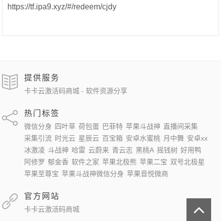
https://tf.ipa9.xyz/#/redeem/cjdy
提供服务
卡卡云激活码商城 - 软件资源分享
热门标签
微信分身
四叶草
荷包蛋
巴菲特
苹果斗战神
直播间采集
采集引流
时光云
星辰云
百宝箱
安卓水蜜桃
月中舞
安卓xx
冰激凌
斗战神
哈雷
云蔚来
青云志
黑桃A
摇钱树
好用鸭
阿修罗
郁金香
软件之家
苹果北极熊
苹果二宝
双号北极星
苹果至尊宝
苹果斗战神微信分身
苹果音悦微商
官方网站
卡卡云激活码商城