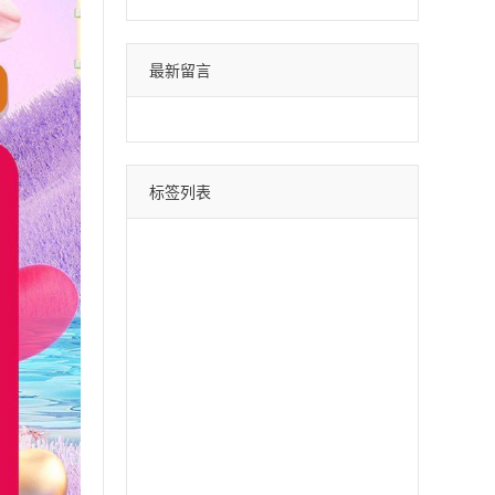
最新留言
标签列表
微信分身
四叶草
荷包蛋
巴菲特
苹果斗战神
直播间采集
采集引流
时光云
星辰云
百宝箱
安卓水蜜桃
月中舞
安卓xx
冰激凌
斗战神
哈雷
云蔚来
青云志
黑桃A
摇钱树
好用鸭
阿修罗
郁金香
软件之家
苹果北极熊