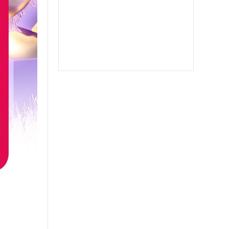
苹果二宝
双号北极星
苹果至尊宝
苹果斗战神微信分身
苹果音悦微商