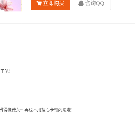
立即购买
咨询QQ
上了叭！
丝滑得像德芙～再也不用担心卡顿闪退啦！