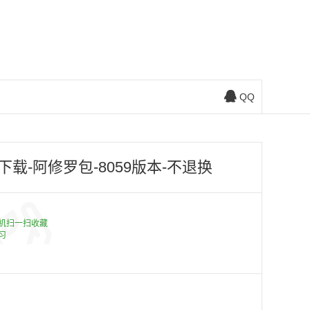
QQ
载-阿修罗包-8059版本-不退换
机扫一扫收藏
习