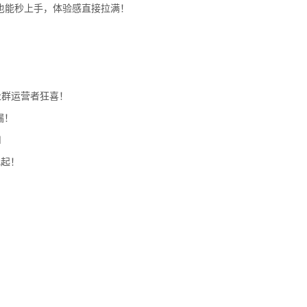
也能秒上手，体验感直接拉满！
社群运营者狂喜！
漏！

飞起！