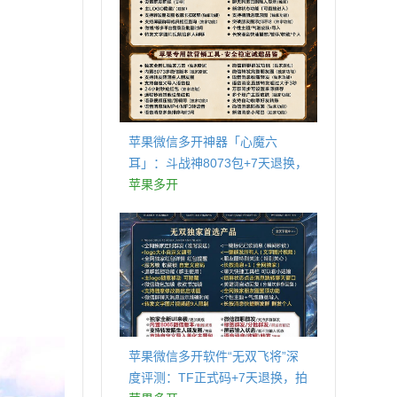
苹果微信多开神器「心魔六
耳」：斗战神8073包+7天退换，
认准拍拍卡激活码商城
苹果多开
苹果微信多开软件“无双飞将”深
度评测：TF正式码+7天退换，拍