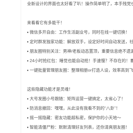
全新设计的界面也太好看了叭！操作简单明了，本手残党
来看看它有多能干！
▪️ 微信多开自由：工作生活副业号，同时在线一键切换！
▪️ 定时群发独家功能：解放双手，设定好时间自动发送，
▪️ 朋友圈特别关注：男神/老板动态置顶，重要信息绝不遗
▪️ 24小时抢红包：睡觉也能自动抢！手速慢？不存在的！
▪️ 一键批量管理朋友圈：整理相册or打造人设，效率高到
这些隐藏功能才是灵魂！
▪️ 大号发圈小号跟随：矩阵运营一键搞定，太省心了！
▪️ 防消息撤回：嘿嘿，从此没有我看不到的“八卦”！
▪️ 摇一摇隐藏：密友功能超私密，保护你的小天地～
▪️ 智能清僵尸粉：默默清理好友列表，还你清爽朋友圈！