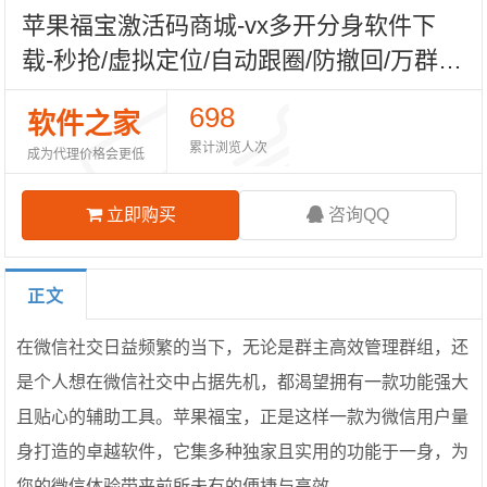
苹果福宝激活码商城-vx多开分身软件下
载-秒抢/虚拟定位/自动跟圈/防撤回/万群同
步-TF模式上架-阿修罗包-自助发码平台
698
软件之家
累计浏览人次
成为代理价格会更低
立即购买
咨询QQ
正文
在微信社交日益频繁的当下，无论是群主高效管理群组，还
是个人想在微信社交中占据先机，都渴望拥有一款功能强大
且贴心的辅助工具。苹果福宝，正是这样一款为微信用户量
身打造的卓越软件，它集多种独家且实用的功能于一身，为
您的微信体验带来前所未有的便捷与高效。