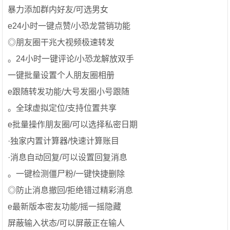
暴力添加群内好友/可选男女
e24小时一键点赞/小恐龙营销功能
◎朋友圈干兆大视频极速转发
。24小时一键评论/小恐龙解放双手
一键批量设置个人朋友圈相册
e跟随转发功能/大号发圈小号跟随
。全球虚拟定位/支持位置共享
e批量操作朋友圈/可以选择私密日期
·独家内置计算器/快速计算账目
·消息自动回复/可以设置回复消息
。一键检测僵尸粉/一键快捷删除
◎防止消息撤回/拒绝错过精彩消息
e最新版本密友功能/摇一摇隐藏
屏蔽输入状态/可以屏蔽正在输人