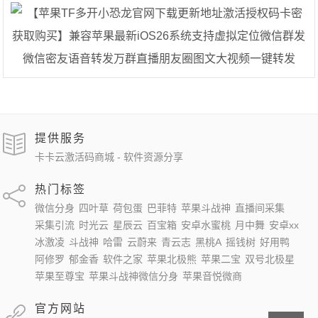
提供服务
卡卡云激活码商城 - 软件资源分享
热门标签
微信分身
四叶草
荷包蛋
巴菲特
苹果斗战神
直播间采集
采集引流
时光云
星辰云
百宝箱
安卓水蜜桃
月中舞
安卓xx
冰激凌
斗战神
哈雷
云蔚来
青云志
黑桃A
摇钱树
好用鸭
阿修罗
郁金香
软件之家
苹果北极熊
苹果二宝
双号北极星
苹果至尊宝
苹果斗战神微信分身
苹果音悦微商
官方网站