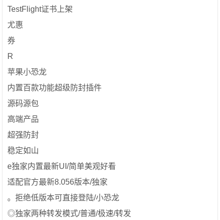
TestFlight证书上架
尤惠
券
R
苹果小恐龙
内置百款功能超级防封插件
源码源包
高端产品
超强防封
稳定如山
e独家内置最新UI/简单美观好看
适配官方最新8.056版本/独家
。拒绝低版本可直接登陆/小恐龙
◎独家两种转发模式/普通/极速/转发