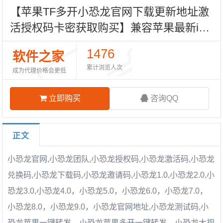
【苹果TF多开小恐龙官网下载更新地址激
活授权码卡密获取购买】兼容苹果最新iO
S26系统支持虚拟定位微信群发微信密友
1476
软件之家
语音转发万群直播朋友圈图文大视频一键
累计浏览人次
成为代理价格会更低
转发
立即购买
咨询QQ
正文
小恐龙官网,
小恐龙团队,
小恐龙
授权码,小恐龙
激活码,小恐龙
兑换码,小恐龙下载码,小恐龙邀请码,
小恐龙1.0
,
小恐龙2.0
,
小
恐龙3.0
,
小恐龙4.0，
小恐龙5.0，
小恐龙6.0，
小恐龙7.0，
小恐龙8.0，
小恐龙9.0，
小恐龙
官网地址,
小恐龙
测试码,
小
恐龙
苹果一键转发，
小恐龙苹果多开一键转发，小恐龙大视