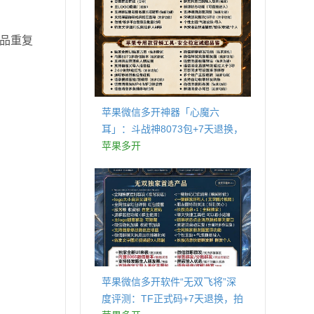
产品重复
苹果微信多开神器「心魔六
耳」：斗战神8073包+7天退换，
认准拍拍卡激活码商城
苹果多开
苹果微信多开软件“无双飞将”深
度评测：TF正式码+7天退换，拍