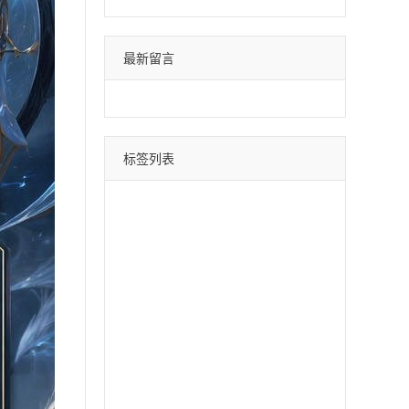
最新留言
标签列表
微信分身
四叶草
荷包蛋
巴菲特
苹果斗战神
直播间采集
采集引流
时光云
星辰云
百宝箱
安卓水蜜桃
月中舞
安卓xx
冰激凌
斗战神
哈雷
云蔚来
青云志
黑桃A
摇钱树
好用鸭
阿修罗
郁金香
软件之家
苹果北极熊