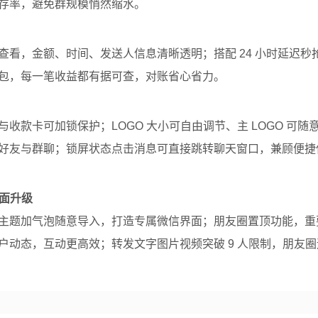
存率，避免群规模悄然缩水。
看，金额、时间、发送人信息清晰透明；搭配 24 小时延迟秒
包，每一笔收益都有据可查，对账省心省力。
收款卡可加锁保护；LOGO 大小可自由调节、主 LOGO 可随
好友与群聊；锁屏状态点击消息可直接跳转聊天窗口，兼顾便捷
全面升级
主题加气泡随意导入，打造专属微信界面；朋友圈置顶功能，重
户动态，互动更高效；转发文字图片视频突破 9 人限制，朋友圈