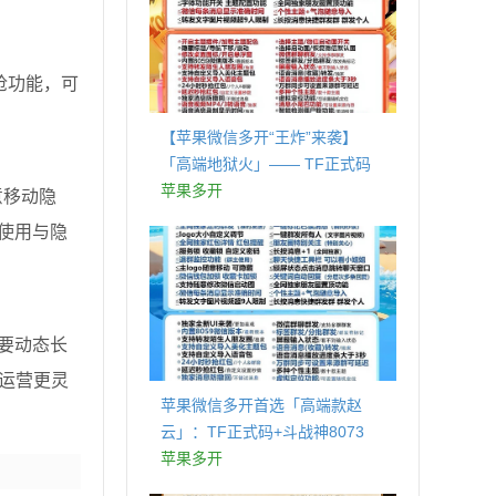
抢功能，可
【苹果微信多开“王炸”来袭】
「高端地狱火」—— TF正式码
+斗战神8073包，7天退换，安全
苹果多开
意移动隐
防封，多开自由触手可及！
使用与隐
要动态长
运营更灵
苹果微信多开首选「高端款赵
云」：TF正式码+斗战神8073
包，7天退换认准拍拍卡激活码
苹果多开
商城