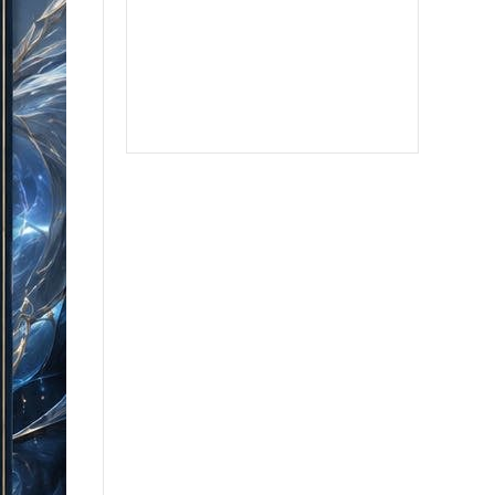
苹果二宝
双号北极星
苹果至尊宝
苹果斗战神微信分身
苹果音悦微商