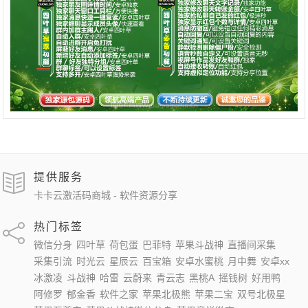
提供服务
卡卡云激活码商城 - 软件资源分享
热门标签
微信分身
四叶草
荷包蛋
巴菲特
苹果斗战神
直播间采集
采集引流
时光云
星辰云
百宝箱
安卓水蜜桃
月中舞
安卓xx
冰激凌
斗战神
哈雷
云蔚来
青云志
黑桃A
摇钱树
好用鸭
阿修罗
郁金香
软件之家
苹果北极熊
苹果二宝
双号北极星