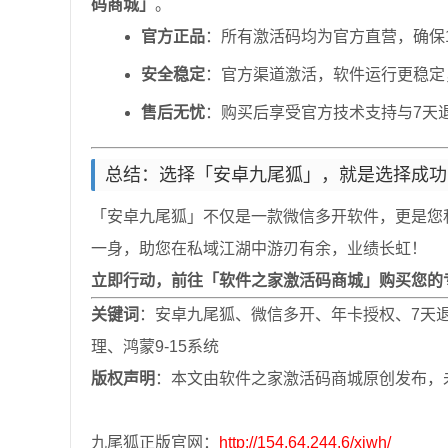
码商城」
。
官方正品
：所有激活码均为官方直营，确保1
安全稳定
：官方渠道激活，软件运行更稳定
售后无忧
：购买后享受官方技术支持与7天
总结：选择「安卓九尾狐」，就是选择成功
「安卓九尾狐」不仅是一款微信多开软件，更是您私
一身，助您在私域江湖中游刃有余，业绩长虹！
立即行动，前往「软件之家激活码商城」购买您的
关键词
：安卓九尾狐、微信多开、年卡授权、7天
理、鸿蒙9-15系统
版权声明
：本文由软件之家激活码商城原创发布，
九尾狐正版官网：
http://154.64.244.6/xjwh/