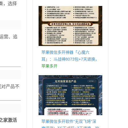
奏，选择
商城
运营、追
苹果微信多开神器「心魔六
耳」：斗战神8073包+7天退换，
认准拍拍卡激活码商城
苹果多开
或对产品不
之家激活
苹果微信多开软件“无双飞将”深