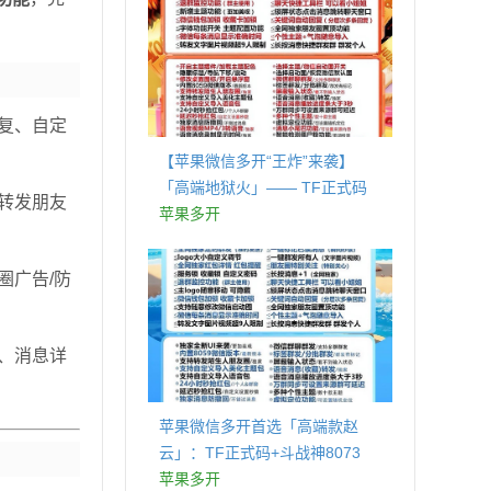
复、自定
【苹果微信多开“王炸”来袭】
「高端地狱火」—— TF正式码
转发朋友
+斗战神8073包，7天退换，安全
苹果多开
防封，多开自由触手可及！
圈广告/防
、消息详
苹果微信多开首选「高端款赵
云」：TF正式码+斗战神8073
包，7天退换认准拍拍卡激活码
苹果多开