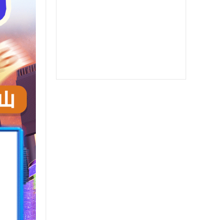
郁金香
软件之家
苹果北极熊
苹果二宝
双号北极星
苹果至尊宝
苹果斗战神微信分身
苹果音悦微商