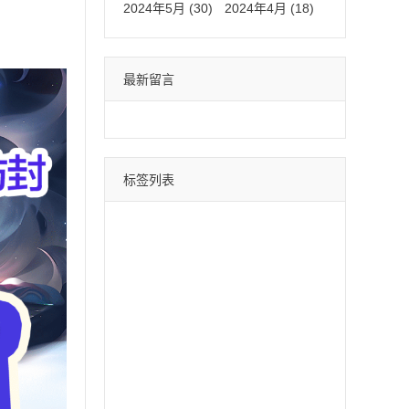
2024年5月 (30)
2024年4月 (18)
最新留言
标签列表
微信分身
四叶草
荷包蛋
巴菲特
苹果斗战神
直播间采集
采集引流
时光云
星辰云
百宝箱
安卓水蜜桃
月中舞
安卓xx
冰激凌
斗战神
哈雷
云蔚来
青云志
黑桃A
摇钱树
好用鸭
阿修罗