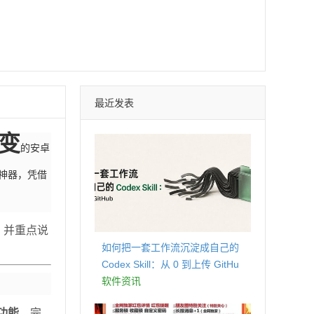
最近发表
变
的安卓
销神器，凭借
，并重点说
如何把一套工作流沉淀成自己的
Codex Skill：从 0 到上传 GitHu
b
软件资讯
功能
，完