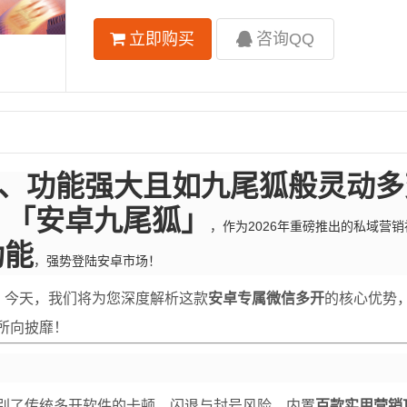
立即购买
咨询QQ
、功能强大且如九尾狐般灵动多
「安卓九尾狐」
。
，作为2026年重磅推出的私域营
功能
，强势登陆安卓市场！
。今天，我们将为您深度解析这款
安卓专属微信多开
的核心优势
所向披靡！
别了传统多开软件的卡顿、闪退与封号风险。内置
百款实用营销