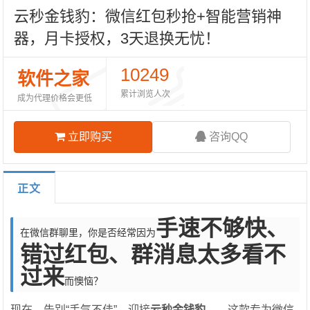
云秒金钱豹：微信红包秒抢+智能营销神
器，月卡授权，3天退换无忧！
10249
软件之家
累计浏览人次
成为代理价格会更低
立即购买
咨询QQ
正文
手速不够快、
在微信群聊里，你是否经常因为
错过红包、群消息太多看不
过来
而懊恼？
现在，告别“手气不佳”，迎接
云秒金钱豹
——这款专为微信