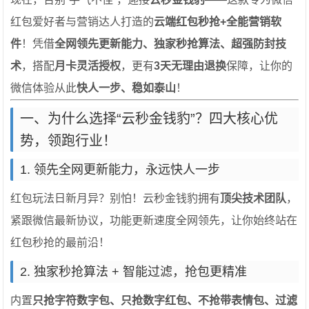
红包爱好者与营销达人打造的
云端红包秒抢+全能营销软
件
！凭借
全网领先更新能力、独家秒抢算法、超强防封技
术
，搭配
月卡灵活授权
，更有
3天无理由退换
保障，让你的
微信体验从此
快人一步、稳如泰山
！
一、为什么选择“云秒金钱豹”？四大核心优
势，领跑行业！
1. 领先全网更新能力，永远快人一步
红包玩法日新月异？别怕！云秒金钱豹拥有
顶尖技术团队
，
紧跟微信最新协议，功能更新速度全网领先，让你始终站在
红包秒抢的最前沿！
2. 独家秒抢算法 + 智能过滤，抢包更精准
内置
只抢字符数字包、只抢数字红包、不抢带表情包、过滤