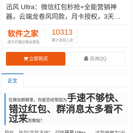
迅风 Ultra：微信红包秒抢+全能营销神
器，云端龙卷风同款，月卡授权，3天退
换无忧！
10313
软件之家
累计浏览人次
成为代理价格会更低
立即购买
咨询QQ
正文
手速不够快、
在微信群聊里，你是否经常因为
错过红包、群消息太多看不
过来
而懊恼？
现在，告别“手气不佳”，迎接
迅风 Ultra
——这款被誉为“云