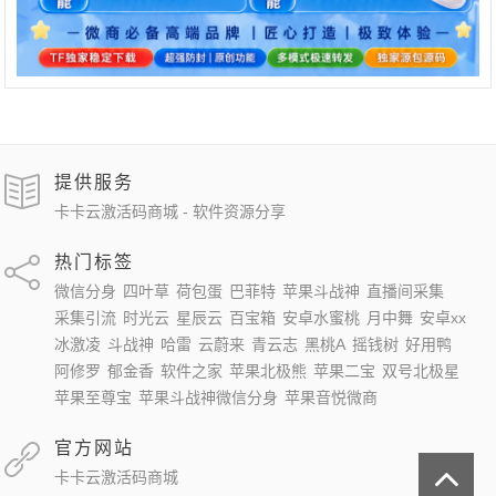
提供服务
卡卡云激活码商城 - 软件资源分享
热门标签
微信分身
四叶草
荷包蛋
巴菲特
苹果斗战神
直播间采集
采集引流
时光云
星辰云
百宝箱
安卓水蜜桃
月中舞
安卓xx
冰激凌
斗战神
哈雷
云蔚来
青云志
黑桃A
摇钱树
好用鸭
阿修罗
郁金香
软件之家
苹果北极熊
苹果二宝
双号北极星
苹果至尊宝
苹果斗战神微信分身
苹果音悦微商
官方网站
卡卡云激活码商城