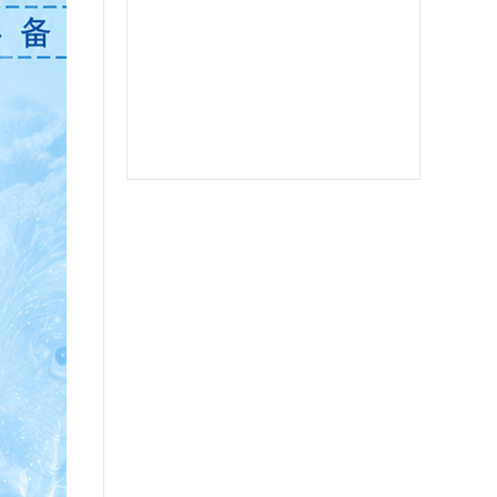
郁金香
软件之家
苹果北极熊
苹果二宝
双号北极星
苹果至尊宝
苹果斗战神微信分身
苹果音悦微商