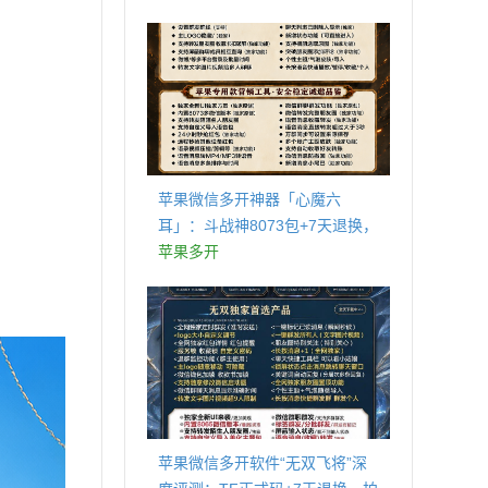
商城
苹果微信多开神器「心魔六
耳」：斗战神8073包+7天退换，
认准拍拍卡激活码商城
苹果多开
苹果微信多开软件“无双飞将”深