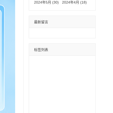
2024年5月 (30)
2024年4月 (18)
最新留言
标签列表
微信分身
四叶草
荷包蛋
巴菲特
苹果斗战神
直播间采集
采集引流
时光云
星辰云
百宝箱
安卓水蜜桃
月中舞
安卓xx
冰激凌
斗战神
哈雷
云蔚来
青云志
黑桃A
摇钱树
好用鸭
阿修罗