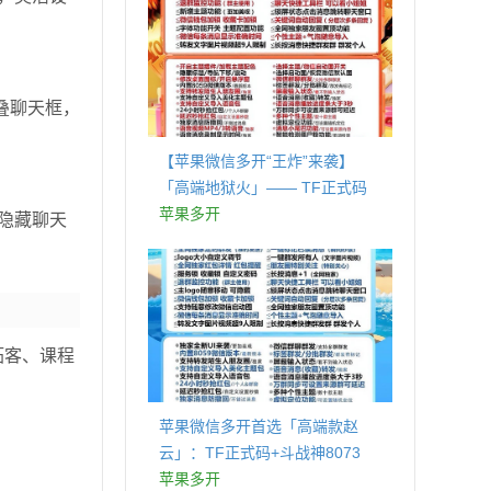
叠聊天框，
【苹果微信多开“王炸”来袭】
「高端地狱火」—— TF正式码
+斗战神8073包，7天退换，安全
苹果多开
隐藏聊天
防封，多开自由触手可及！
拓客、课程
苹果微信多开首选「高端款赵
云」：TF正式码+斗战神8073
包，7天退换认准拍拍卡激活码
苹果多开