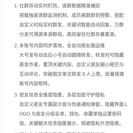
社群异动实时盯防，退群数据精准捕捉
搭载独家退群监测机制，成员离群即刻预警，搭配
自定义时段定时群发、关键词智能自动回复，万群
分发可溯源来源群组，高效留存社群存量客源。
多账号内容同步落地，全自动朋友圈运维
大号发布动态后小号自动跟随转发，转发时可隐藏
原发作者，置顶关键内容、自定义朋友圈小尾巴与
互动评论，突破图文单次转发 9 人上限，批量搭建
账号内容矩阵。
密友信息全维度隐匿，多层加密守护隐私
自定义密友专属提示音与伪装通知弹窗，隐藏界面 L
OGO 与密友分组名单，钱包、收藏单独设置密码
锁，关键聊天信息隐匿展示，规避隐私外泄隐患。