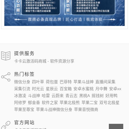
提供服务
卡卡云激活码商城 - 软件资源分享
热门标签
微信分身
四叶草
荷包蛋
巴菲特
苹果斗战神
直播间采集
采集引流
时光云
星辰云
百宝箱
安卓水蜜桃
月中舞
安卓xx
冰激凌
斗战神
哈雷
云蔚来
青云志
黑桃A
摇钱树
好用鸭
阿修罗
郁金香
软件之家
苹果北极熊
苹果二宝
双号北极星
苹果至尊宝
苹果斗战神微信分身
苹果音悦微商
官方网站