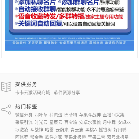
提供服务
卡卡云激活码商城 - 软件资源分享
热门标签
微信分身
四叶草
荷包蛋
巴菲特
苹果斗战神
直播间采集
采集引流
时光云
星辰云
百宝箱
安卓水蜜桃
月中舞
安卓xx
冰激凌
斗战神
哈雷
云蔚来
青云志
黑桃A
摇钱树
好用鸭
阿修罗
郁金香
软件之家
苹果北极熊
苹果二宝
双号北极星